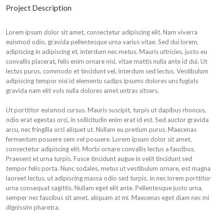
Project Description
Lorem ipsum dolor sit amet, consectetur adipiscing elit. Nam viverra
euismod odio, gravida pellentesque urna varius vitae. Sed dui lorem,
adipiscing in adipiscing et, interdum nec metus. Mauris ultricies, justo eu
convallis placerat, felis enim ornare nisi, vitae mattis nulla ante id dui. Ut
lectus purus, commodo et tincidunt vel, interdum sed lectus. Vestibulum
adipiscing tempor nisi id elementu sadips ipsums dolores uns fugiats
gravida nam elit vols nulla dolores amet untras sitsers.
Ut porttitor euismod cursus. Mauris suscipit, turpis ut dapibus rhoncus,
odio erat egestas orci, in sollicitudin enim erat id est. Sed auctor gravida
arcu, nec fringilla orci aliquet ut. Nullam eu pretium purus. Maecenas
fermentum posuere sem vel posuere. Lorem ipsum dolor sit amet,
consectetur adipiscing elit. Morbi ornare convallis lectus a faucibus.
Praesent et urna turpis. Fusce tincidunt augue in velit tincidunt sed
tempor felis porta. Nunc sodales, metus ut vestibulum ornare, est magna
laoreet lectus, ut adipiscing massa odio sed turpis. In nec lorem porttitor
urna consequat sagittis. Nullam eget elit ante. Pellentesque justo urna,
semper nec faucibus sit amet, aliquam at mi. Maecenas eget diam nec mi
dignissim pharetra.