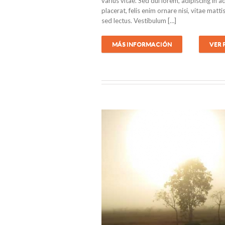
varius vitae. Sed dui lorem, adipiscing in a
placerat, felis enim ornare nisi, vitae matt
sed lectus. Vestibulum […]
MÁS INFORMACIÓN
VER
em