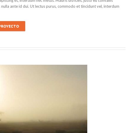
dipiscing et, interdum nec metus. Mauris ultricies, justo eu convallis
is nulla ante id dui. Ut lectus purus, commodo et tincidunt vel, interdum
 PROYECTO