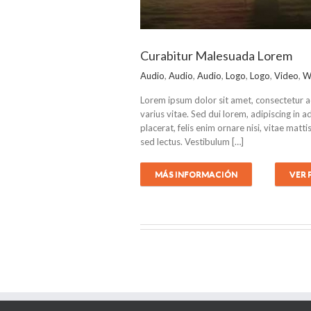
Curabitur Malesuada Lorem
Audio
,
Audio
,
Audio
,
Logo
,
Logo
,
Video
,
W
Lorem ipsum dolor sit amet, consectetur a
varius vitae. Sed dui lorem, adipiscing in a
placerat, felis enim ornare nisi, vitae matt
sed lectus. Vestibulum […]
MÁS INFORMACIÓN
VER