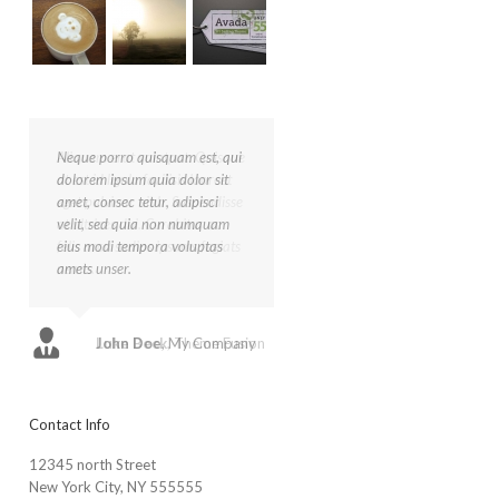
Aliquam erat volutpat. Quisque
at est id ligula facilisis laoreet
eget pulvinar nibh. Suspendisse
at ultrices dui. Curabitur ac
felis arcu sadips ipsums fugiats
nemis.
Luke Beck
,
Theme Fusion
Contact Info
12345 north Street
New York City, NY 555555