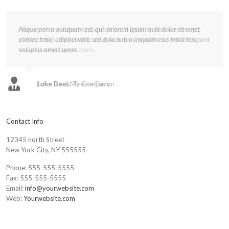
Neque porro quisquam est, qui dolorem ipsum quia dolor sit amet,
Aliquam erat volutpat. Quisque at est id ligula facilisis laoreet eget
consec tetur, adipisci velit, sed quia non numquam eius modi tempora
pulvinar nibh. Suspendisse at ultrices dui. Curabitur ac felis arcu
voluptas amets unser.
sadips ipsums fugiats nemis.
John Doe
Luke Beck
,
,
My Company
Theme Fusion
Contact Info
12345 north Street
New York City, NY 555555
Phone: 555-555-5555
Fax: 555-555-5555
Email:
info@yourwebsite.com
Web:
Yourwebsite.com